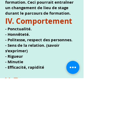
formation. Ceci pourrait entraîner
un changement de lieu de stage
durant le parcours de formation.
IV. Comportement
- Ponctualité.
- Honnêteté.
- Politesse, respect des personnes.
- Sens de la relation. (savoir
s'exprimer)
- Rigueur
- Minutie
- Efficacité, rapidité
V. Tenue
- Tenue adaptée aux exigences de
l’entreprise (lieu de stage) et de
l’école.
- Tenue propre.
VI. Santé